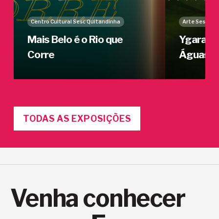
Centro Cultural Sesc Quitandinha
Arte Sesc
Mais Belo é o Rio que
Ygarapé
Corre
Águas
TODAS AS EXPOSIÇÕES
Venha conhecer