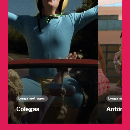
Longa-metragem
Longa-metra
Colegas
Antônia