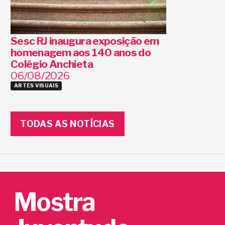
Sesc RJ inaugura exposição em
homenagem aos 140 anos do
Colégio Anchieta
06/08/2026
ARTES VISUAIS
TODAS AS NOTÍCIAS
Mostra