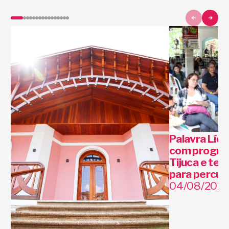
Palavra Líqu
com progra
Tijuca e tem
para percur
04/08/202