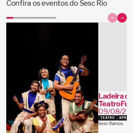
Confira os eventos do Sesc Rio
Ladeira da
TeatroFun
09/08/20
TEATRO
APRES
Sesc Ramos